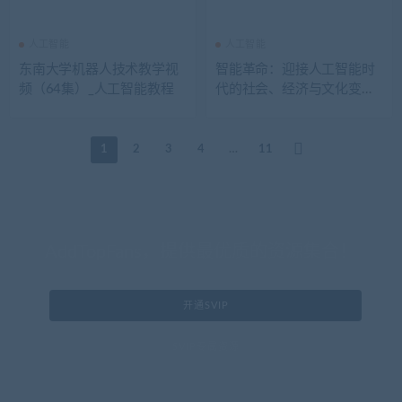
人工智能
人工智能
东南大学机器人技术教学视
智能革命：迎接人工智能时
频（64集）_人工智能教程
代的社会、经济与文化变革_
人工智能教程
1
2
3
4
…
11
AddTopFans，提供最优质的资源集合！
开通SVIP
SVIP专属资源