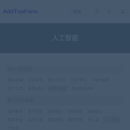
登录
人工智能
分类筛选
整站资源
全部游戏
模板/CMS
已测/专区
手游/端游
软件工具
运营/办公
程序/编程
其它综合资料
程序/编程
软件编程
软件测试
网络安全
网站建设
编程办公
程序开发
游戏开发
数据结构
操作系统
嵌入式
人工智能
IT技术