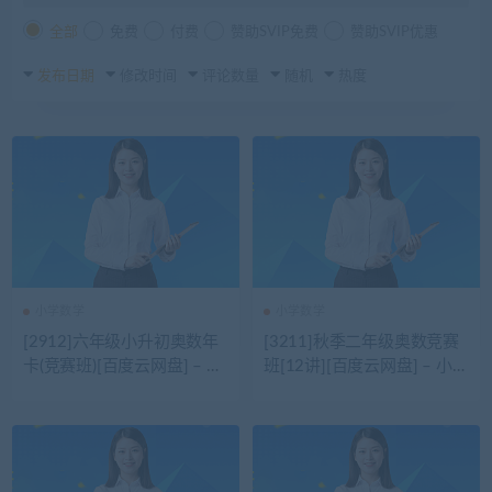
全部
免费
付费
赞助SVIP免费
赞助SVIP优惠
发布日期
修改时间
评论数量
随机
热度
小学数学
小学数学
[2912]六年级小升初奥数年
[3211]秋季二年级奥数竞赛
卡(竞赛班)[百度云网盘] – 小
班[12讲][百度云网盘] – 小学
学百度网盘学习资料教育盘
百度网盘学习资料教育盘