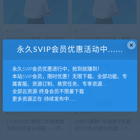
小学数学
小学数学
[4846]2012春季一年级数学
[6117]北师版六年级上册数
×
竞赛班[14讲][百度云网盘] –
学满分班（教材精讲+奥数知
永久SVIP会员优惠活动中......
小学百度网盘学习资料教育
识拓展）[百度云网盘] – 小
盘
学百度网盘学习资料教育盘
永久SVIP会员优惠进行中，抢到就赚到！
本站SVIP会员，限时优惠！无限下载、全部功能、专
属客服、资源订制、悬赏任务、专享资源...
全部云资源-终身会员不限量下载
更多资源正在-持续发布中......
小学数学
小学数学
[3746]2012寒假二年级奥数
[5907]暑期一年级数学竞赛
竞赛班[百度云网盘] – 小学
班[10讲][百度云网盘] – 小学
百度网盘学习资料教育盘
百度网盘学习资料教育盘