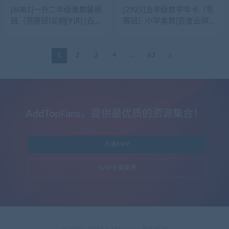
[6081]一升二年级奥数暑期
[2925]五年级数学年卡（竞
班（竞赛班)吴桐[9讲] [百度
赛班）小学奥数[百度云网
云网盘] – 小学百度网盘学习
盘] – 小学百度网盘学习资料
资料教育盘
教育盘
1
2
3
4
…
63
AddTopFans，提供最优质的资源集合！
开通SVIP
SVIP专属资源