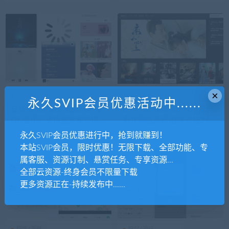
×
网站/源码
电影/视频
永久SVIP会员优惠活动中......
在线音乐网站系统源码对接
经典电影视频系统程序源码
QQ音乐，支持搜索和热榜功
影视网站源码 程序对接360
能
影视 自定义苹果cms资源站
永久SVIP会员优惠进行中，抢到就赚到！
接口
本站SVIP会员，限时优惠！无限下载、全部功能、专
属客服、资源订制、悬赏任务、专享资源...
全部云资源-终身会员不限量下载
更多资源正在-持续发布中......