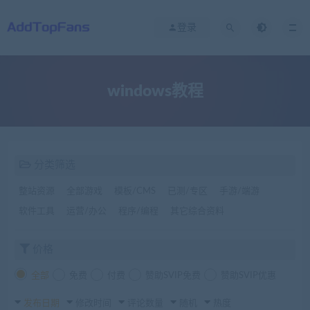
登录
windows教程
分类筛选
整站资源
全部游戏
模板/CMS
已测/专区
手游/端游
软件工具
运营/办公
程序/编程
其它综合资料
价格
全部
免费
付费
赞助SVIP免费
赞助SVIP优惠
发布日期
修改时间
评论数量
随机
热度