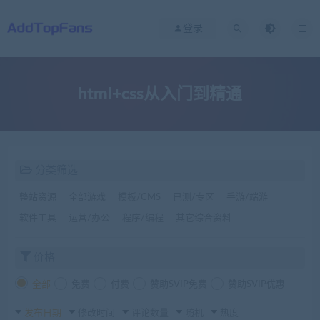
登录
html+css从入门到精通
分类筛选
整站资源
全部游戏
模板/CMS
已测/专区
手游/端游
软件工具
运营/办公
程序/编程
其它综合资料
价格
全部
免费
付费
赞助SVIP免费
赞助SVIP优惠
发布日期
修改时间
评论数量
随机
热度